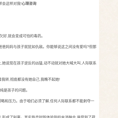
样会这样对我!
心理咨询
握欠好,就会变成可怕的毒药。
,爸爸妈妈与孩子就犹如仇敌。你能够说这之间没有爱吗?但那
,她说现在孩子逆反的凶猛,动不动就对她大喊大叫,人际联系
我转,彻底都没有她自己,我瞧不起她!
单纯是孩子的问题。
侵略和压力。由于咱们必须了解,任何人际联系都不能剥夺一
气,形成了别离。其实热恋时所体验到的充沛融合,是受到了荷