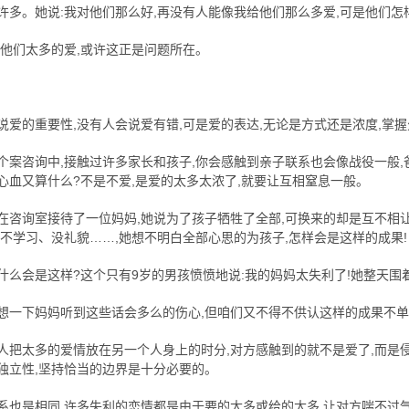
许多。她说:我对他们那么好,再没有人能像我给他们那么多爱,可是他们怎
给他们太多的爱,或许这正是问题所在。
说爱的重要性,没有人会说爱有错,可是爱的表达,无论是方式还是浓度,掌
个案咨询中,接触过许多家长和孩子,你会感触到亲子联系也会像战役一般
心血又算什么?不是不爱,是爱的太多太浓了,就要让互相窒息一般。
在咨询室接待了一位妈妈,她说为了孩子牺牲了全部,可换来的却是互不相让
,不学习、没礼貌……,她想不明白全部心思的为孩子,怎样会是这样的成果!
什么会是这样?这个只有9岁的男孩愤愤地说:我的妈妈太失利了!她整天围着
想一下妈妈听到这些话会多么的伤心,但咱们又不得不供认这样的成果不
人把太多的爱情放在另一个人身上的时分,对方感触到的就不是爱了,而是
独立性,坚持恰当的边界是十分必要的。
系也是相同,许多失利的恋情都是由于要的太多或给的太多,让对方喘不过