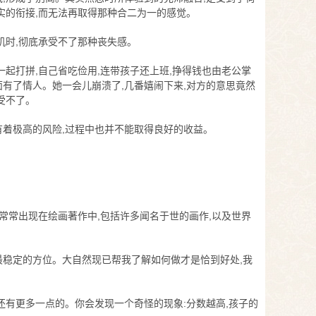
实的衔接,而无法再取得那种合二为一的感觉。
机时,彻底承受不了那种丧失感。
一起打拼,自己省吃俭用,连带孩子还上班,挣得钱也由老公掌
面有了情人。她一会儿崩溃了,几番嬉闹下来,对方的意思竟然
受不了。
有着极高的风险,过程中也并不能取得良好的收益。
它常常出现在绘画著作中,包括许多闻名于世的画作,以及世界
最稳定的方位。大自然现已帮我了解如何做才是恰到好处,我
还有更多一点的。你会发现一个奇怪的现象:分数越高,孩子的