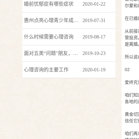
婚前忧郁症有哪些症状
2020-01-22
尔蒙和
在已婚
惠州点亮心理青少年成长咨询师：如何让一个不自信的人变得自信？
2019-07-31
从前接
什么时候需要心理咨询
2019-08-17
管投资
是离婚
面对五类“问题”朋友，你要懂得拒绝！
2019-10-23
所以说
心理咨询的主要工作
2020-01-19
02
爱终究
咱们知
各地的
黄金切
信任它
咱们再