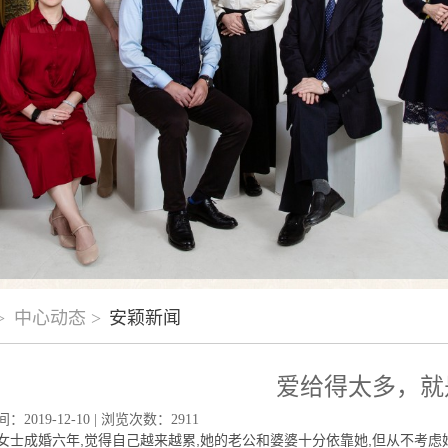
>
中心动态 >
安颖新闻
爱给得太多，就
2019-12-10 | 浏览次数：2911
女士成婚六年,觉得自己越来越累,她的老公和婆婆十分依靠她,但从不考虑