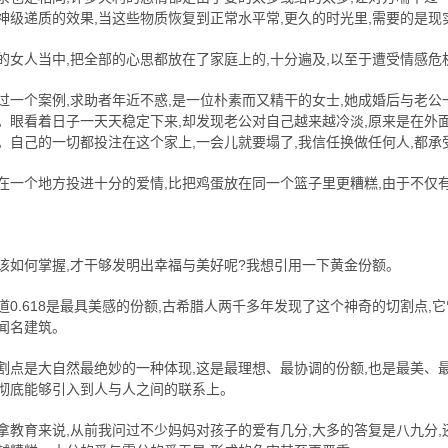
神级递质的效果,当这些物质恢复到正常水平常,更久的时光里,需要的是现
的女人当中,把全部的心思都放在了家庭上的,十分遍及,以至于遭受情感危
过一个案例,求助者年近不惑,是一位朴素而又精干的女士,她成婚后与老公
。眼看着日子一天天稳定下来,却发现老公对自己越来越冷淡,原来是在外
。自己的一切都投注在这个家上,一会儿就要塌了,我信任换做任何人,都承
在一个地方投进十分的爱情,比把鸡蛋放在同一个篮子里更糟糕,由于不仅
该如何掌握,才干够发明出幸福与美好呢?我想引用一下黄金份额。
道0.618是最具美感的份额,古希腊人两千多年发现了这个神奇的切割点,
闻名建筑。
割点是大自然最绝妙的一种体现,这是最理想、最协调的份额,也是最美、
彻底能够引入到人与人之间的联系上。
拿教育来说,从前我问过不少妈妈对孩子的爱有几分,大多的答复是八九分,