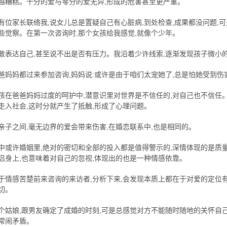
越糟糕。十分的爱与零分的爱无异,形成的危害甚至更严重。
有位家长联络我,说女儿总是置疑自己有心脏病,到处检查,成果都没问题,
些觉察。在第一次咨询时,那个女孩给我感觉,就像个少年。
敢表达自己,甚至说不出是否有压力。我沿着少许线索,逐渐发现孩子微小
爸妈妈都过来参加咨询,妈妈说:或许是由于咱们太宠她了,总是怕她受到伤
孩在爸爸妈妈过度的呵护中,潜意识里对世界是不信任的,对自己也不信任。
走入社会,这时分就产生了抵触,形成了心理问题。
亲子之间,毫无边界的爱会带来伤害,在婚恋联系中,也是相同的。
中或许婚姻里,绝对的密切和全部的投入都是值得警示的,深情体现的是质
侣身上,也意味着对自己的忽视,体现出的也是一种情感依靠。
于情感苦楚前来咨询的来访者,分析下来,会发现本质上都在于对爱的定位
切。
个姑娘,跟男友确定了成婚的时刻,可是总感觉对方不能随时随地的关怀自
常闹矛盾。