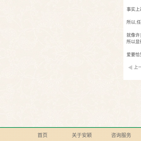
事实上
所以,
就像许
所以显
爱要恰
上
首页
关于安颖
咨询服务