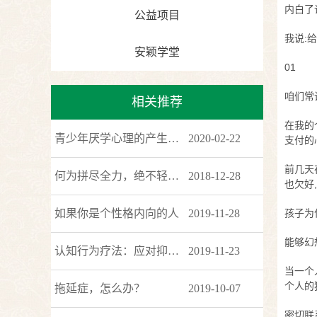
内白了
公益项目
我说:
安颖学堂
01
咱们常
相关推荐
在我的
青少年厌学心理的产生原因
2020-02-22
支付的
前几天
何为拼尽全力，绝不轻言放弃？进来一探究竟吧！
2018-12-28
也欠好
如果你是个性格内向的人
2019-11-28
孩子为
能够幻
认知行为疗法：应对抑郁的5种方法
2019-11-23
当一个
个人的
拖延症，怎么办？
2019-10-07
密切联