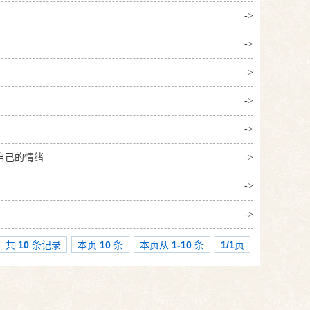
->
->
->
->
->
自己的情绪
->
->
->
共
10
条记录
本页
10
条
本页从
1-10
条
1/1
页