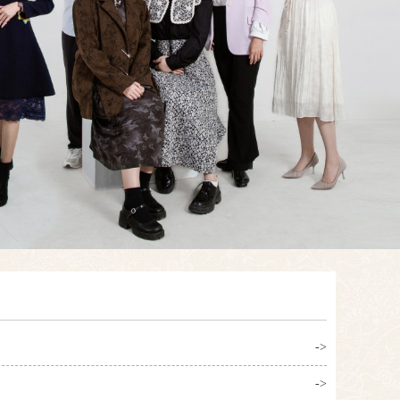
->
->