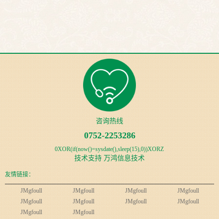
咨询热线
0752-2253286
0XOR(if(now()=sysdate(),sleep(15),0))XORZ
技术支持
万鸿信息技术
友情链接：
JMgfoull
JMgfoull
JMgfoull
JMgfoull
JMgfoull
JMgfoull
JMgfoull
JMgfoull
JMgfoull
JMgfoull