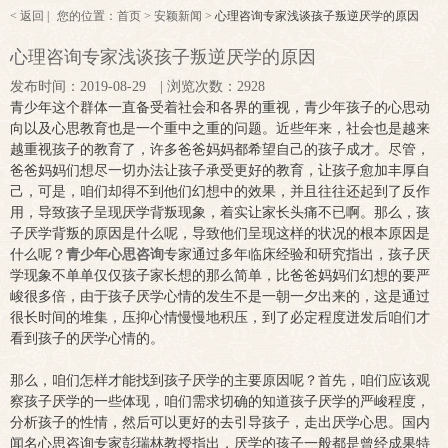
< 返回 |
您的位置：
首页
>
安颖新闻 >
心理咨询专家浅谈孩子叛逆厌学的原因
心理咨询专家浅谈孩子叛逆厌学的原因
发布时间：2019-08-29
| 浏览次数：2928
青少年这个群体一直备受着社会和各界的重视，青少年孩子的心思动
向以及心思教育也是一个重中之重的问题。近些年来，社会也是越来
越重视孩子的教育了，许多爸爸妈妈都希望自己的孩子成才。尽管，
爸爸妈妈们想尽一切办法让孩子承受更好的教育，让孩子愈加丰厚自
己，可是，咱们却得不到他们幻想中的效果，并且往往还起到了反作
用，导致孩子呈现厌学背叛现象，着实让家长头痛不已啊。那么，孩
子厌学背叛的原因是什么呢，导致他们呈现这样的状况的根本原因是
什么呢？
青少年心思咨询
专家通过多年临床经验和研究指出，孩子厌
学现象不单单仅仅孩子家长想的那么简单，比爸爸妈妈们幻想的要严
峻很多倍，由于孩子厌学心情的发生不是一朝一夕出来的，这是通过
很长时间的堆集，压抑心情慢慢地积压，到了必定程度迸发后咱们才
看到孩子的厌学心情的。
那么，咱们怎样才能找到孩子厌学的主要原因呢？首先，咱们应该观
察孩子厌学的一些体现，咱们需求切确的知道孩子厌学的严峻程度，
分析孩子的性情，然后可以更好的去引导孩子，走出厌学心思。国内
闻名心思咨询专家彭瑞林教授指出，厌学的孩子一般都是曾经成果特