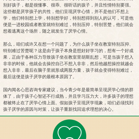
别好孩子，都是很懂事、很乖、很听话的孩子，并且性情特别要强。
这些都是厌学孩子的共性，他们呈现厌学心情，并不是他们不想上
学，他们特别想上学，特别想学好，特别想得到别人的认可，可是他
便是一进校园或者教室就特别难过，特别压抑，特别苦楚，他们就会
想着逃离这个场所，随之就发生了厌学心情。
那么，咱们或许又在想一个问题了，为什么孩子坐在教室特别压抑、
特别难过苦楚呢？这是由于孩子本身是想好好学习的，想有一个好成
果，正由于各种压力导致孩子坐在教室里胡斯乱想，可是当孩子想入
非非的时候，他就会去操控自己不想入非非，然后他越想操控就越会
想入非非，最后在脑子里就形成两股力量，孩子就会变得特别难过，
最后这便是孩子厌学的最根本原因了。
国内闻名心思咨询专家建议，当今青少年是最简单呈现厌学心情的群
体了，由于孩子心智还不行成熟，并且学习压力大，许多孩子的理想
都被终止在了厌学心情上面。假如孩子呈现厌学现象，咱们必须找到
孩子厌学的原因与对策，让孩子重新找回追求理想的决心。