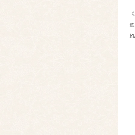
《
这
如