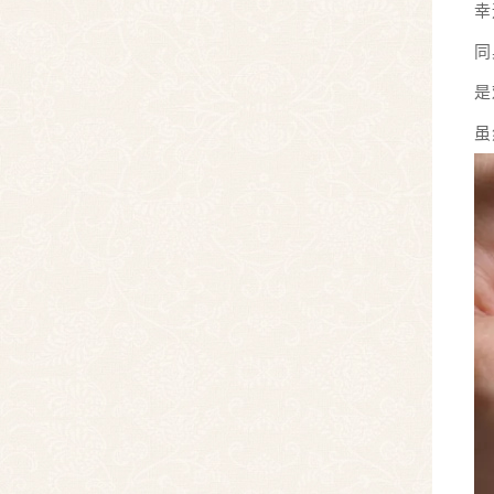
幸
同
是
虽