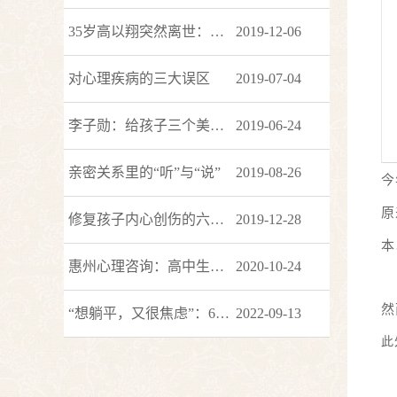
35岁高以翔突然离世：直面死亡，才能明白生命所赋予的意义
2019-12-06
对心理疾病的三大误区
2019-07-04
李子勋：给孩子三个美好的假定
2019-06-24
亲密关系里的“听”与“说”
2019-08-26
今
原
修复孩子内心创伤的六句话，一生受用
2019-12-28
本
惠州心理咨询：高中生女儿的“青春期事故”
2020-10-24
然
“想躺平，又很焦虑”：6个方法缓解焦虑
2022-09-13
此