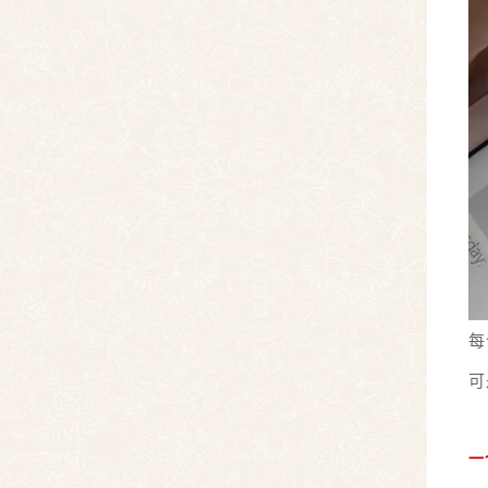
每
可
一